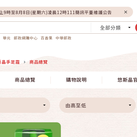
晚上9時至8月8日(星期六)凌晨12時111簡訊平臺維護公告
全部分類
華元
郵政網購中心
百香果
中華郵政
斯晶手足霜
商品總覽
快速結帳
商品總覽
購物說明
悠斯晶
加入購物車
由高至低