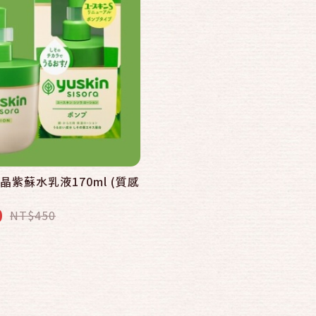
悠斯晶紫蘇水乳液170ml (質感
0
NT$450