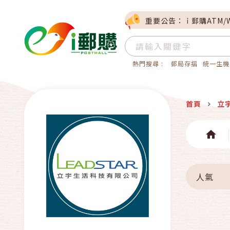
重要公告：ｉ郵購ATM/
熱門搜尋 :
郵局存摺
統一生機
首頁
立
人氣