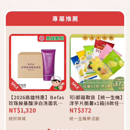
專屬推薦
【2026高雄特惠】Befas
可i郵箱取貨【統一生機】
珍珠胺基酸淨白洗面乳
洋芋片脆薯x1箱(6款任選)
120ml (12/箱)_統欣生技
中元中秋_免運
NT$1,320
NT$372
統欣商城
統一生機樂活館