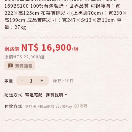
169BS100 100%台灣製造‧世界品質 可視範圍：寬
222×高125cm 布幕實際尺寸(上黑邊70cm)：寬230×
高199cm 成品實際尺寸：寬247×深13×高11cm 重
量：27kg
NT$ 16,900
網路價
/組
原價NT$ 22,900/組
賣貴通報
-
+
數量
庫存>10件
配送方式
常溫宅配
運費說明
/
/
付款方式
說明
信用卡
郵局劃撥
台灣Pay