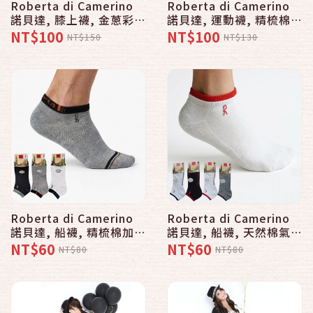
Roberta di Camerino
Roberta di Camerino
諾貝達, 膝上襪, 金蔥彩色
諾貝達, 運動襪, 精梳棉氣
斑馬 款 - 普若Pro品牌好
墊式運動毛巾 款
NT$100
NT$100
NT$150
NT$130
襪子專賣館
Roberta di Camerino
Roberta di Camerino
諾貝達, 船襪, 精梳棉加大
諾貝達, 船襪, 天然棉氣墊
尺碼平面配色 款
式毛巾 款
NT$60
NT$60
NT$80
NT$80