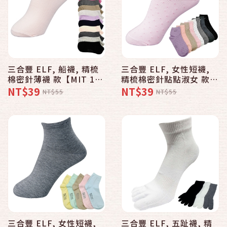
三合豐 ELF, 船襪, 精梳
三合豐 ELF, 女性短襪,
棉密針薄襪 款【MIT 11
精梳棉密針點點淑女 款
色】 - 普若Pro品牌好襪
【MIT 8色】 - 普若Pro
NT$39
NT$39
NT$55
NT$55
子專賣館
品牌好襪子專賣館
三合豐 ELF, 女性短襪,
三合豐 ELF, 五趾襪, 精