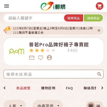
搜尋商品
搜尋商店
115年8月7日(星期五)晚上9時至8月8日(星期六)凌晨12時
111簡訊平臺維護公告
普若Pro品牌好襪子專賣館
3.0(1)
介紹
商品總覽
購物說明
FAQ
聯絡我們
人氣
由高至低