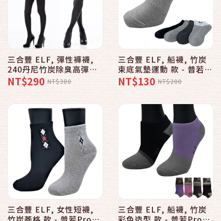
三合豐 ELF, 彈性褲襪,
三合豐 ELF, 船襪, 竹炭
240丹尼竹炭除臭高彈力
束底氣墊運動 款 - 普若
款【MIT 2色】
Pro品牌好襪子專賣館
NT$290
NT$130
NT$380
NT$200
三合豐 ELF, 女性短襪,
三合豐 ELF, 船襪, 竹炭
竹炭菱格 款 - 普若Pro品
彩色造型 款 - 普若Pro品