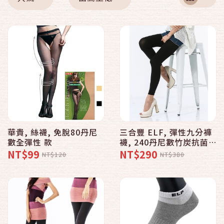
華貴, 絲襪, 免脫80丹尼
三合豐 ELF, 彈性九分褲
數全彈性 款
襪, 240丹尼數竹炭抗菌
除臭提臀束腹高彈力九分
NT$99
NT$290
NT$120
NT$380
款【MIT 2色】