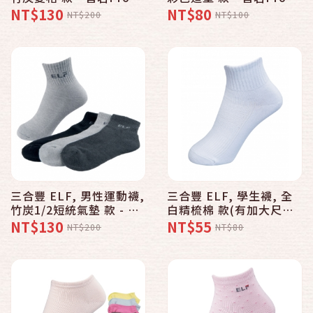
牌好襪子專賣館
牌好襪子專賣館
NT$130
NT$80
NT$200
NT$100
三合豐 ELF, 男性運動襪,
三合豐 ELF, 學生襪, 全
竹炭1/2短統氣墊 款 - 普
白精梳棉 款(有加大尺碼
若Pro品牌好襪子專賣館
款)
NT$130
NT$55
NT$200
NT$80