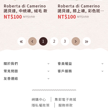
Roberta di Camerino
Roberta di Camerino
諾貝達, 中統襪, 絨毛 款
諾貝達, 膝上襪, 彩色斑馬
款 - 普若Pro品牌好襪子
NT$100
NT$100
NT$150
NT$150
專賣館
1
2
3
關於我們
會員權益
常見問題
客戶服務
友善連結
網購中心
集郵電子商城
隱私權政策
服務條款