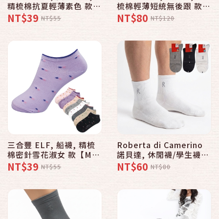
精梳棉抗夏輕薄素色 款
梳棉輕薄短統無後跟 款 -
【MIT 19色】
普若Pro品牌好襪子專賣
NT$39
NT$80
NT$55
NT$120
館
三合豐 ELF, 船襪, 精梳
Roberta di Camerino
棉密針雪花淑女 款【MIT
諾貝達, 休閒襪/學生襪,
8色】 - 普若Pro品牌好襪
天然棉氣墊式毛巾底 款
NT$39
NT$60
NT$55
NT$80
子專賣館