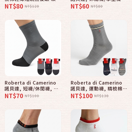
普若Pro品牌好襪子專賣
天然棉氣墊式毛巾底 款
NT$80
NT$60
NT$120
NT$80
館
Roberta di Camerino
Roberta di Camerino
諾貝達, 短襪/休閒襪, 寬
諾貝達, 運動襪, 精梳棉氣
口竹炭抗菌除臭 款
墊式運動毛巾 款
NT$70
NT$100
NT$100
NT$130