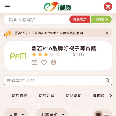
搜尋商品
搜尋商店
重要公告：ｉ郵購ATM/WebATM付款限額通知
普若Pro品牌好襪子專賣館
3.0(1)
商店首頁
商店介紹
商品總覽
購物說明
人氣
由高至低