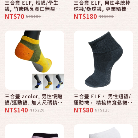
三合豐 ELF, 短襪/學生
三合豐 ELF, 男性半統棒
襪, 竹炭除臭寬口無痕輕
球襪/壘球襪, 專業精梳棉
薄 款 - 普若Pro品牌好襪
氣墊 款 - 普若Pro品牌好
NT$70
NT$180
NT$100
NT$290
子專賣館
襪子專賣館
三合豐 acolor, 男性慢跑
三合豐 ELF， 男性短襪/
襪/運動襪, 加大尺碼精梳
運動襪， 精梳棉寬鬆襪口
棉氣墊底 款 - 普若Pro品
止滑毛巾氣墊 款 - 普若
NT$140
NT$80
NT$220
NT$120
牌好襪子專賣館
Pro品牌好襪子專賣館