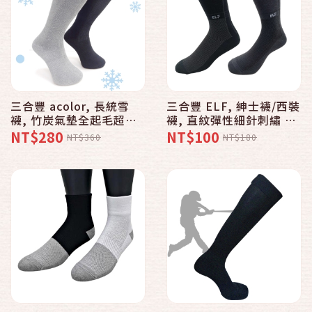
三合豐 acolor, 長統雪
三合豐 ELF, 紳士襪/西裝
襪, 竹炭氣墊全起毛超保
襪, 直紋彈性細針刺繡 款
暖 款 - 普若Pro品牌好襪
【MIT 2色】 - 普若Pro
NT$280
NT$100
NT$360
NT$180
子專賣館
品牌好襪子專賣館