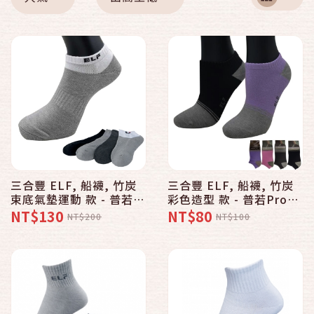
三合豐 ELF, 船襪, 竹炭
三合豐 ELF, 船襪, 竹炭
束底氣墊運動 款 - 普若
彩色造型 款 - 普若Pro品
Pro品牌好襪子專賣館
牌好襪子專賣館
NT$130
NT$80
NT$200
NT$100