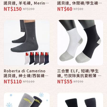
諾貝達, 羊毛襪, Merino
諾貝達, 休閒襪/學生襪,
美麗諾羊毛 款 - 普若Pro
精梳棉刺繡 款
NT$150
NT$60
NT$200
NT$80
品牌好襪子專賣館
Roberta di Camerino
三合豐 ELF, 短襪/學生
諾貝達, 紳士襪/西裝襪,
襪, 竹炭除臭抗夏輕薄 款
精梳棉logo刺繡素色 款
- 普若Pro品牌好襪子專
NT$110
NT$55
NT$180
NT$90
賣館