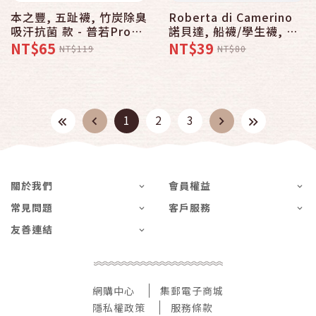
本之豐, 五趾襪, 竹炭除臭
Roberta di Camerino
吸汗抗菌 款 - 普若Pro品
諾貝達, 船襪/學生襪, 素
牌好襪子專賣館
色棉質彈性束口超值經濟
NT$65
NT$39
NT$119
NT$80
款【義大利名牌】
1
2
3
關於我們
會員權益
常見問題
客戶服務
友善連結
網購中心
集郵電子商城
隱私權政策
服務條款