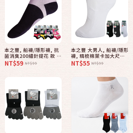
本之豐, 船襪/隱形襪, 抗
本之豐 大男人, 船襪/隱形
菌消臭200細針提花 款 -
襪, 精梳棉萊卡加大尺碼
普若Pro品牌好襪子專賣
素色氣墊毛巾底經濟 款 -
NT$59
NT$55
NT$99
NT$99
館
普若Pro品牌好襪子專賣
館