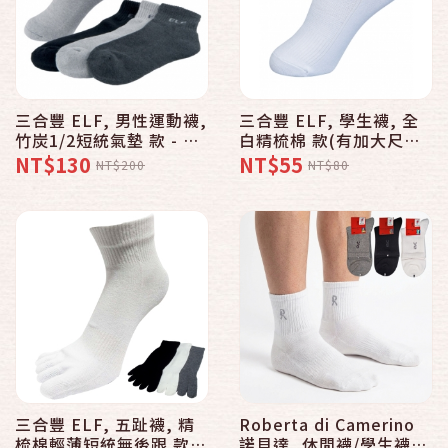
三合豐 ELF, 男性運動襪,
三合豐 ELF, 學生襪, 全
竹炭1/2短統氣墊 款 - 普
白精梳棉 款(有加大尺碼
若Pro品牌好襪子專賣館
款)
NT$130
NT$55
NT$200
NT$80
三合豐 ELF, 五趾襪, 精
Roberta di Camerino
梳棉輕薄短統無後跟 款 -
諾貝達, 休閒襪/學生襪,