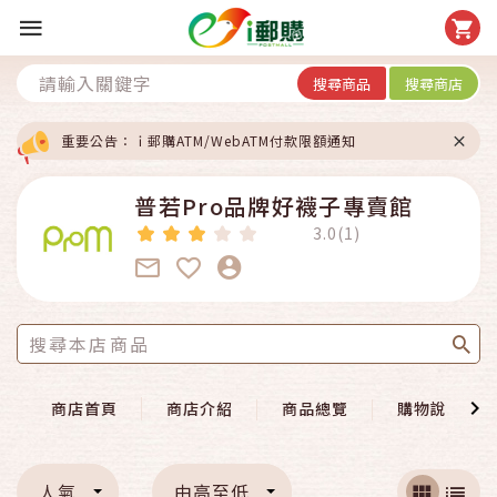
搜尋商品
搜尋商店
重要公告：ｉ郵購ATM/WebATM付款限額通知
普若Pro品牌好襪子專賣館
3.0(1)
商店首頁
商店介紹
商品總覽
購物說明
人氣
由高至低