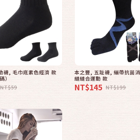
到貨通知我
動襪, 毛巾底素色經濟 款
本之豐, 五趾襪, 繃帶抗菌
碼）
縫縫合運動 款
NT$145
NT$59
NT$199