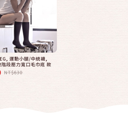
LEG, 運動小腿/中統襪,
數2階段壓力寬口毛巾底 款
0
NT$630