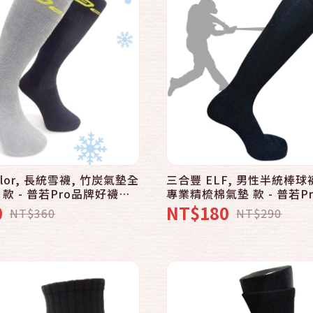
快速結帳
快速結帳
加入購物車
加入購物車
olor, 長統雪襪, 竹炭氣墊全
三合豐 ELF, 男性半統棒球
款 - 普若Pro品牌好襪子
專業精梳棉氣墊 款 - 普若P
襪子專賣館
0
NT$180
NT$360
NT$290