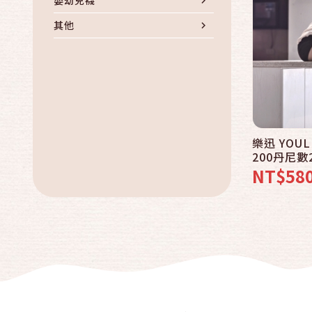
其他
樂迅 YOU
200丹尼
NT$58