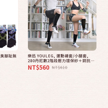
消臭腳趾無
樂迅 YOULEG, 運動襪套/小腿套,
280丹尼數2階段壓力環保紗＋銅抗菌
紗除臭 款
NT$560
NT$610