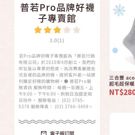
普若Pro品牌好襪
子專賣館
3.0(1)
若Pro品牌好襪子專賣館為「普若行銷
有限公司」於2010年4月創立，我們的
宗旨是以專業的態度，為消費者嚴選各
式各樣的品牌好襪，提供客戶能一站便
三合豐 ac
利購足好襪的購物網。● 普若Pro服
起毛超保暖 
務資訊 服務時間： 每週一至週五，上
專賣館
NT$28
午9:00 ~ 下午6:00，例假日及國定假
日除外。 服務電話： (02) 3765-
5278 服務傳真： (02) 2760-3459。
電子報訂閱