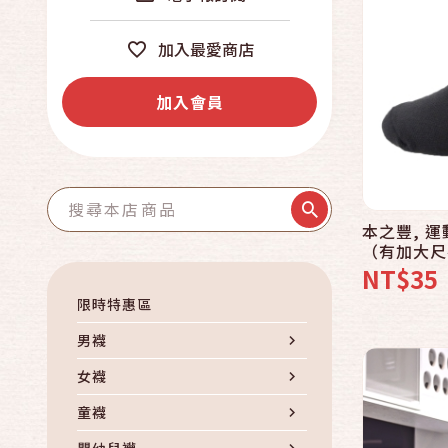
加入最愛商店
加入會員
本之豐, 運
（有加大尺
NT$35
限時特惠區
男襪
女襪
童襪
嬰幼兒襪