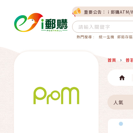
重要公告：ｉ郵購ATM/
熱門搜尋 :
統一生機
郵局存摺
首頁
普
人氣