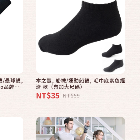
快速結帳
加入購物車
襪/壘球襪,
本之豐, 船襪/運動船襪, 毛巾底素色經
ro品牌好
濟 款（有加大尺碼）
NT$35
NT$59