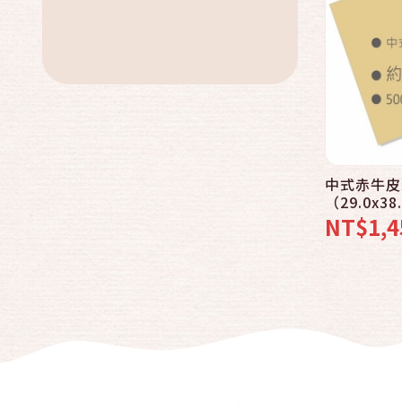
X型展示架
廣告宣傳贈品
露營用品
中式赤牛皮
（29.0x3
NT$1,4