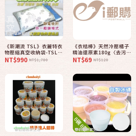
《新潮流 TSL》衣麗特衣
《衣桔棒》天然冷壓橘子
物壓縮真空收納袋-TSL-
精油還原素180g〈去污膏
511〈Lx2 Mx2〉│防塵
x1〉│衣桔棒│清潔│還
NT$990
NT$69
NT$1,780
NT$120
│防霉│防螨│防褪色
原│去汙│去油