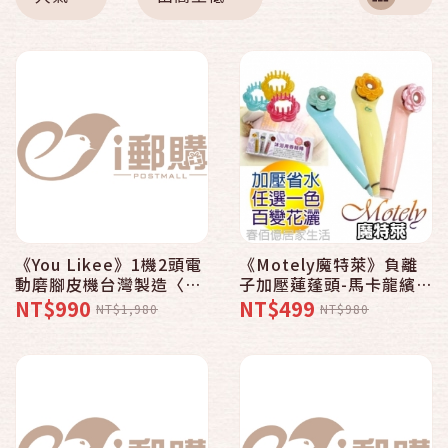
《You Likee》1機2頭電
《Motely魔特萊》負離
動磨腳皮機台灣製造〈腳
子加壓蓮蓬頭-馬卡龍繽紛
皮機2入贈替換蕊頭2組〉
色系〈8SMx粉紅1 香精
NT$990
NT$499
NT$1,980
NT$980
去除角質美膚磨皮機
x3 頭皮梳x1〉舒壓按摩