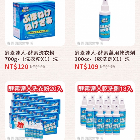
酵素達人-酵素洗衣粉
酵素達人-酵素萬用乾洗劑
700g-（洗衣粉X1）洗
100cc-（乾洗劑X1）洗
淨/潔白/環保
淨/潔白/環保
NT$120
NT$109
NT$180
NT$179