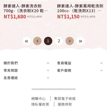
酵素達人-酵素洗衣粉
酵素達人-酵素萬用乾洗劑
700g-（洗衣粉X20 乾洗
100cc-（乾洗劑X13）洗
劑X6）洗淨/潔白/環保
淨/潔白/環保
NT$1,680
NT$1,150
NT$2,400
NT$1,480
1
2
關於我們
會員權益
常見問題
客戶服務
友善連結
網購中心
集郵電子商城
隱私權政策
服務條款