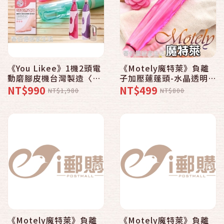
《You Likee》1機2頭電
《Motely魔特萊》負離
動磨腳皮機台灣製造〈腳
子加壓蓮蓬頭-水晶透明系
皮機2入贈替換蕊頭2組〉
〈8ST水晶紅x1 香精x3
NT$990
NT$499
NT$1,980
NT$800
去除角質美膚磨皮機
花形環x1〉
《Motely魔特萊》負離
《Motely魔特萊》負離