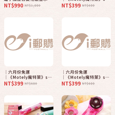
蓬頭-馬卡龍8SMx2〈贈
負離子加壓百變花灑省水
NT$990
NT$399
NT$1,880
NT$680
按摩梳x2、水槍4件包
蓮蓬頭-馬卡龍繽紛色系
x1、洗車刷x1〉
〈8SM粉紅x1〉│四色任
選│
│六月份免運
│六月份免運
│《Motely魔特萊》spa
│《Motely魔特萊》spa
負離子加壓百變花灑省水
負離子加壓百變花灑省水
NT$399
NT$399
NT$680
NT$680
蓮蓬頭-馬卡龍繽紛色系
蓮蓬頭-馬卡龍繽紛色系
〈8SM粉黃x1〉│四色任
〈8SM粉綠x1〉
選│