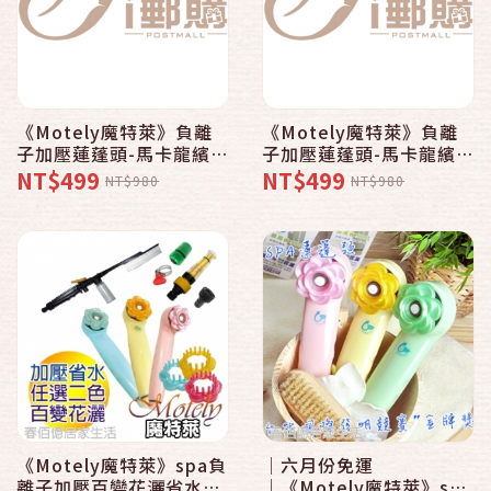
《Motely魔特萊》負離
《Motely魔特萊》負離
子加壓蓮蓬頭-馬卡龍繽紛
子加壓蓮蓬頭-馬卡龍繽紛
色系〈8SM粉藍x1 香精
色系〈8SM粉黃x1 香精
NT$499
NT$499
NT$980
NT$980
x3 頭皮梳x1〉舒壓按摩
x3 頭皮梳x1〉舒壓按摩
《Motely魔特萊》spa負
│六月份免運
離子加壓百變花灑省水蓮
│《Motely魔特萊》spa