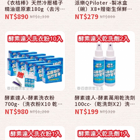
《衣桔棒》天然冷壓橘子
派樂QPiloter -製冰盒
精油還原素180g〈去污膏
（碗）X8+贈衛生保鮮蓋
x1〉│衣桔棒│清潔│還
X8 自製果汁水果冰磚
NT$890
NT$279
NT$1,330
NT$800
原│去汙│去油
SGS 適用派樂/全佳豪刨
冰機-製冰收納
酵素達人-酵素洗衣粉
酵素達人-酵素萬用乾洗劑
700g-（洗衣粉X10 乾洗
100cc-（乾洗劑X2）洗
劑X3）送除塵器X1
淨/潔白/環保
NT$980
NT$199
NT$1,200
NT$320