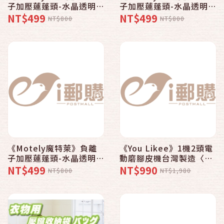
子加壓蓮蓬頭-水晶透明系
子加壓蓮蓬頭-水晶透明系
〈8ST水晶藍x1 香精x3
〈8ST水晶黃x1 香精x3
NT$499
NT$499
NT$800
NT$800
花形環x1〉
花形環x1〉
《Motely魔特萊》負離
《You Likee》1機2頭電
子加壓蓮蓬頭-水晶透明系
動磨腳皮機台灣製造〈腳
〈8ST水晶綠x1 香精x3
皮機2入贈替換蕊頭2組〉
NT$499
NT$990
NT$800
NT$1,980
花形環x1〉
去除角質美膚磨皮機