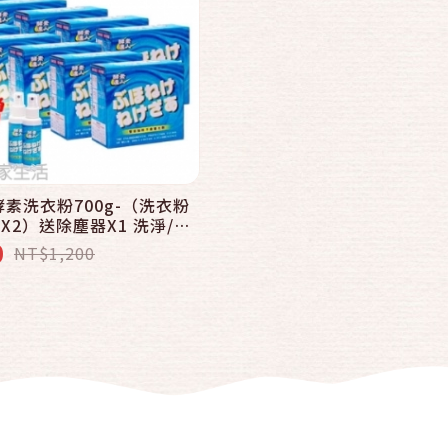
酵素洗衣粉700g-（洗衣粉
劑X2）送除塵器X1 洗淨/潔
0
NT$1,200