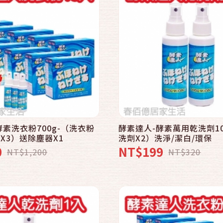
快速結帳
快速結帳
加入購物車
加入購物車
酵素洗衣粉700g-（洗衣粉
酵素達人-酵素萬用乾洗劑10
劑X3）送除塵器X1
洗劑X2）洗淨/潔白/環保
0
NT$199
NT$1,200
NT$320