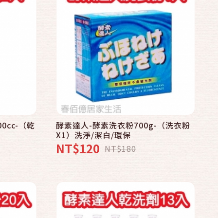
快速結帳
加入購物車
0cc-（乾
酵素達人-酵素洗衣粉700g-（洗衣粉
X1）洗淨/潔白/環保
NT$120
NT$180