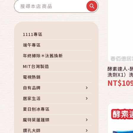
1111專區
端午專區
年終掃除＊汰舊換新
MIT台灣製造
酵素達人-酵
洗劑X1）
電視熱銷
NT$10
自有品牌
居家生活
夏日刨冰專區
魔特萊蓮蓬頭
鑽孔大師