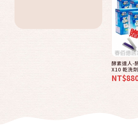
美容美體
戶外休閒
健身按摩
3C家電
服飾
酵素達人-
汽車百貨
X10 乾洗
免運專區
白/環保
NT$88
品牌總攬
中秋特價活動
母親節專區
父親節專區
中元普渡專區