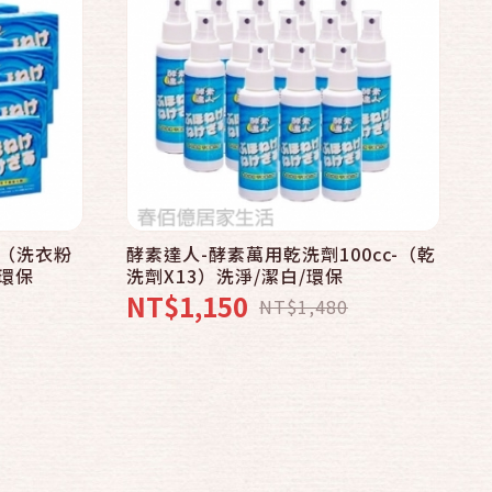
-（洗衣粉
酵素達人-酵素萬用乾洗劑100cc-（乾
/環保
洗劑X13）洗淨/潔白/環保
NT$1,150
NT$1,480