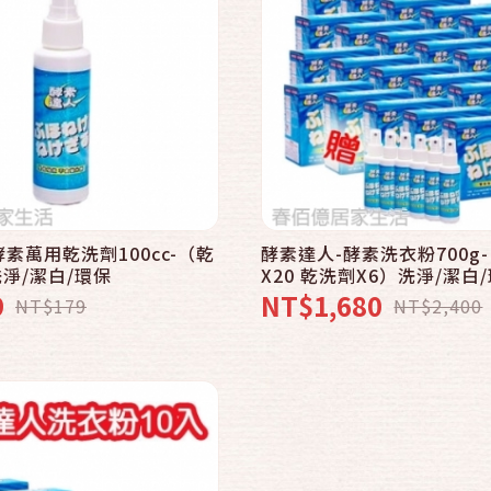
快速結帳
加入購物車
素萬用乾洗劑100cc-（乾
酵素達人-酵素洗衣粉700g
洗淨/潔白/環保
X20 乾洗劑X6）洗淨/潔白
9
NT$1,680
NT$179
NT$2,400