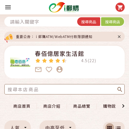
搜尋商品
搜尋商店
重要公告：ｉ郵購ATM/WebATM付款限額通知
春佰億居家生活館
4.5(22)
商店首頁
商店介紹
商品總覽
購物說明
人氣
由高至低