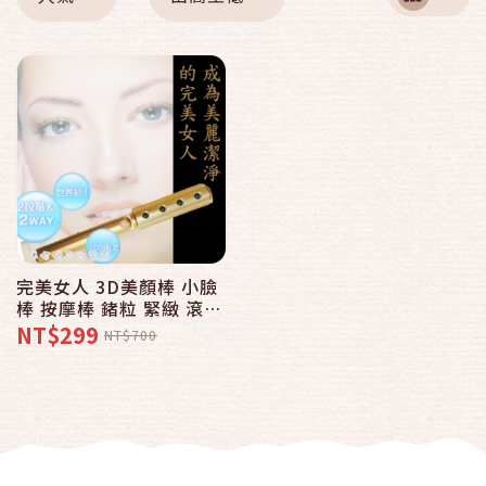
完美女人 3D美顏棒 小臉
棒 按摩棒 鍺粒 緊緻 滾輪
2段式3D回轉 美顏按摩
NT$299
NT$700