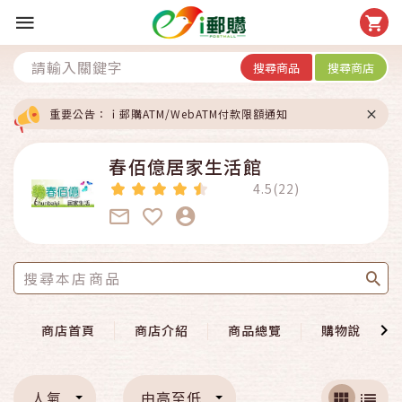
搜尋商品
搜尋商店
重要公告：ｉ郵購ATM/WebATM付款限額通知
春佰億居家生活館
4.5(22)
商店首頁
商店介紹
商品總覽
購物說明
人氣
由高至低