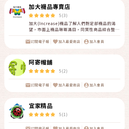
加大襪品專賣店
5(3)
加大(Increase)襪品了解人們對足部襪品的渴
望，市面上襪品琳瑯滿目，同質性商品綜合整理
比較後，產品賣久了自然就會遇到品質較優，
Increase襪品專賣店秉持一個最高原則,就是永
訂閱電子報
加入最愛商店
加入會員
續經營與服務,提供最佳的產品給予我們網友，
為了降低手續費及不必要的開銷，特別在郵政商
城成立網路商店，讓廣大的消費者能用更優惠
阿寄帽舖
服務時間： 每週一至週五，上午9:00 ~ 下午
5(2)
5:00 服務電話：0397-803-494
訂閱電子報
加入最愛商店
加入會員
宜家精品
5(1)
訂閱電子報
加入最愛商店
加入會員