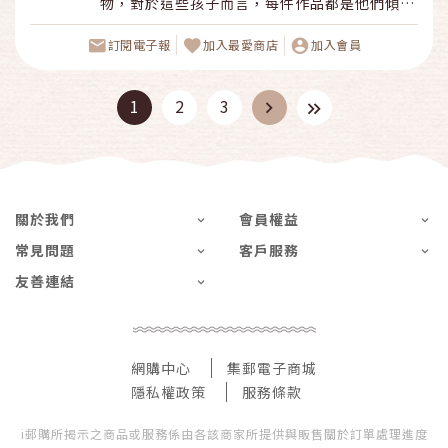
物，對於這些孩子而言，每件作品都是他們傾注
全心，專注，努力的縮影，串起的不只是個鑰匙
圈或聖誕樹，也串著這群身心障礙孩子的父母滿
訂閱電子報
加入最愛商店
加入會員
心的期望與祝福，因為一件作品的完成，除了孩
子的學習之外，更是老師們耐心不斷的指導與訓
1
2
3
練，幫助他們藉由這些學習，加強手部的精細動
作，延緩肢體退化，更期望他們可以習得一技之
長，培養就業的能力。
關於我們
會員權益
常見問題
客戶服務
友善連結
網購中心
集郵電子商城
隱私權政策
服務條款
i郵購所揭示之商品或服務係由各該商家所提供與販售關於訂單處理進度