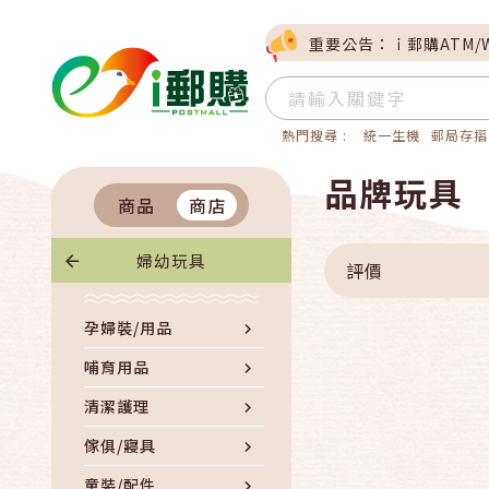
重要公告：ｉ郵購ATM/
熱門搜尋 :
統一生機
郵局存摺
品牌玩具
商品
商店
婦幼玩具
評價
孕婦裝/用品
哺育用品
清潔護理
傢俱/寢具
童裝/配件