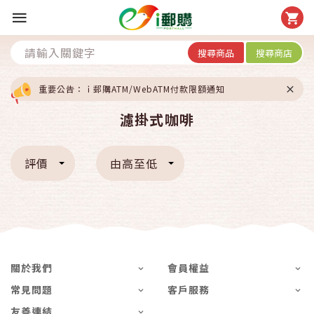
搜尋商品
搜尋商店
重要公告：ｉ郵購ATM/WebATM付款限額通知
濾掛式咖啡
評價
由高至低
關於我們
會員權益
常見問題
客戶服務
友善連結