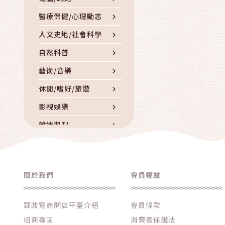
醫療保健/心理勵志
人文史地/社會科學
自然科普
藝術/音樂
休閒/嗜好/旅遊
影視娛樂
雜誌期刊
童書/青少年/親子
外文書籍
關於我們
會員權益
人物傳記
DVD/CD/錄音帶
郵政電商開店平臺介紹
會員條款
其他書籍/雜誌/影音
招商專區
消費者保護法