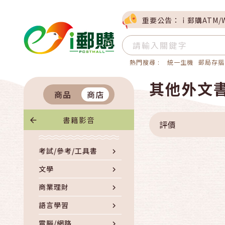
重要公告：ｉ郵購ATM/
熱門搜尋 :
統一生機
郵局存摺
其他外文
商品
商店
書籍影音
評價
考試/參考/工具書
文學
商業理財
語言學習
電腦/網路