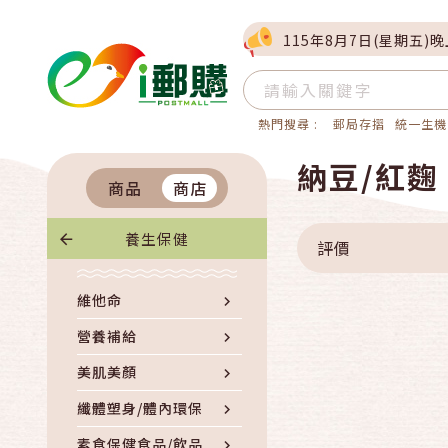
115年8月7日(星期五)
熱門搜尋 :
郵局存摺
統一生機
納豆/紅麴
商品
商店
養生保健
評價
維他命
營養補給
美肌美顏
纖體塑身/體內環保
素食保健食品/飲品