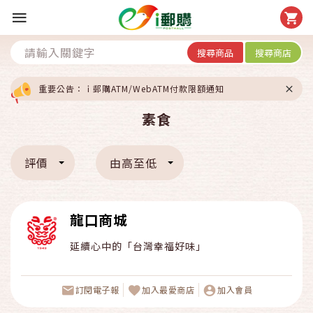
搜尋商品
搜尋商店
重要公告：ｉ郵購ATM/WebATM付款限額通知
素食
評價
由高至低
龍口商城
延續心中的「台灣幸福好味」
訂閱電子報
加入最愛商店
加入會員