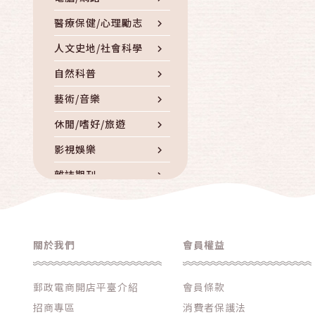
醫療保健/心理勵志
人文史地/社會科學
自然科普
藝術/音樂
休閒/嗜好/旅遊
影視娛樂
雜誌期刊
童書/青少年/親子
外文書籍
關於我們
會員權益
人物傳記
DVD/CD/錄音帶
郵政電商開店平臺介紹
會員條款
其他書籍/雜誌/影音
招商專區
消費者保護法