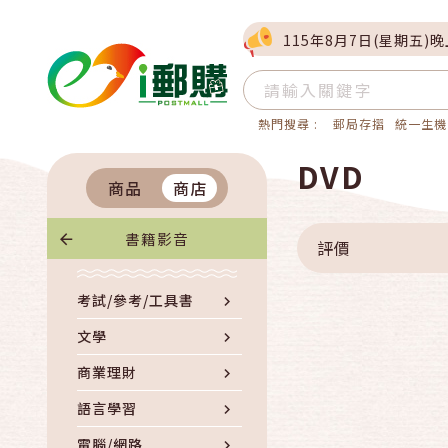
115年8月7日(星期五)
熱門搜尋 :
郵局存摺
統一生機
DVD
商品
商店
書籍影音
評價
考試/參考/工具書
文學
商業理財
語言學習
電腦/網路