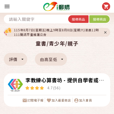
搜尋商品
搜尋商店
115年8月7日(星期五)晚上9時至8月8日(星期六)凌晨12時
111簡訊平臺維護公告
童書/青少年/親子
評價
由高至低
李教練心算書坊 - 提供自學者或珠
心算教師完整教材，讓學習珠心算
4.7(56)
變得更簡單。
訂閱電子報
加入最愛商店
加入會員