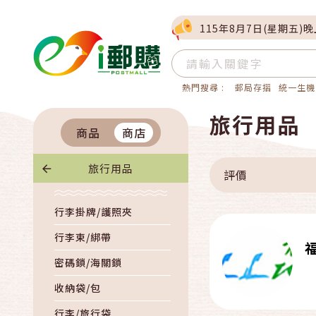
115年8月7日(星期五)
熱門搜尋 :
郵局存摺
統一生機
旅行用品
商品
商店
旅行用品
評價
行李掛牌/護照夾
行李束/綁帶
密碼鎖/海關鎖
收納袋/包
行李/旅行袋