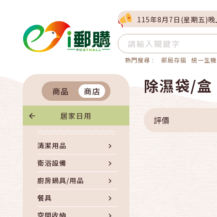
115年8月7日(星期五)
熱門搜尋 :
郵局存摺
統一生機
除濕袋/盒
商品
商店
居家日用
評價
清潔用品
衛浴設備
廚房鍋具/用品
餐具
空間收納