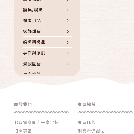
寢具/寢飾
傢俱用品
家飾雜貨
婚禮與禮品
手作與原創
景觀園藝
居家修繕
五金DIY
收藏/藝術品
關於我們
會員權益
其他居家生活
郵政電商開店平臺介紹
會員條款
招商專區
消費者保護法