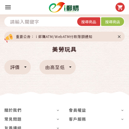
搜尋商品
搜尋商店
重要公告：ｉ郵購ATM/WebATM付款限額通知
美勞玩具
評價
由高至低
關於我們
會員權益
常見問題
客戶服務
友善連結