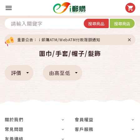
搜尋商品
搜尋商店
重要公告：ｉ郵購ATM/WebATM付款限額通知
圍巾/手套/帽子/髮飾
評價
由高至低
關於我們
會員權益
常見問題
客戶服務
友善連結