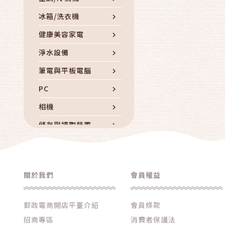
冰箱/洗衣機
健康美容家電
淨水設備
筆電與平板電腦
PC
相機
儲存與讀取裝置
電腦周邊與耗材
iphone專區
關於我們
會員權益
品牌手機
手機周邊配件
郵政電商開店平臺介紹
會員條款
通信產品
招商專區
消費者保護法