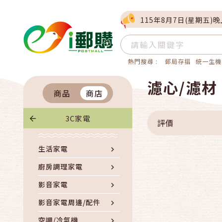
115年8月7日(星期五)
熱門搜尋 :
郵局存摺
統一生機
濾心/濾材
商品
商店
3C家電
評價
生活家電
廚房調理家電
影音家電
影音家電周邊/配件
空調/冷氣機