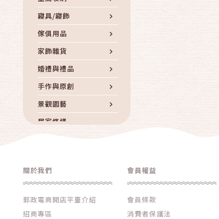
寢具/寢飾
傢俱用品
家飾雜貨
婚禮與禮品
手作與原創
景觀園藝
居家修繕
五金DIY
收藏/藝術品
關於我們
會員權益
其他居家生活
郵政電商開店平臺介紹
會員條款
招商專區
消費者保護法