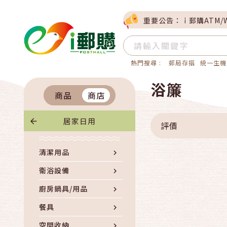
重要公告：ｉ郵購ATM/
熱門搜尋 :
郵局存摺
統一生機
浴簾
商品
商店
居家日用
評價
清潔用品
衛浴設備
廚房鍋具/用品
餐具
空間收納