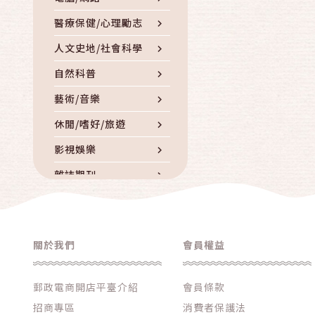
醫療保健/心理勵志
人文史地/社會科學
自然科普
藝術/音樂
休閒/嗜好/旅遊
影視娛樂
雜誌期刊
童書/青少年/親子
外文書籍
關於我們
會員權益
人物傳記
DVD/CD/錄音帶
郵政電商開店平臺介紹
會員條款
其他書籍/雜誌/影音
招商專區
消費者保護法