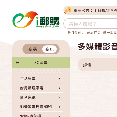
重要公告：ｉ郵購ATM/
熱門搜尋 :
郵局存摺
統一生機
多媒體影
商品
商店
3C家電
評價
生活家電
廚房調理家電
影音家電
影音家電周邊/配件
空調/冷氣機