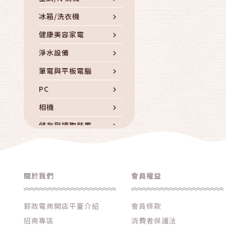
冰箱/洗衣機
健康美容家電
淨水設備
筆電與平板電腦
PC
相機
儲存與讀取裝置
電腦周邊與耗材
iphone專區
關於我們
會員權益
品牌手機
手機周邊配件
郵政電商開店平臺介紹
會員條款
通信產品
招商專區
消費者保護法