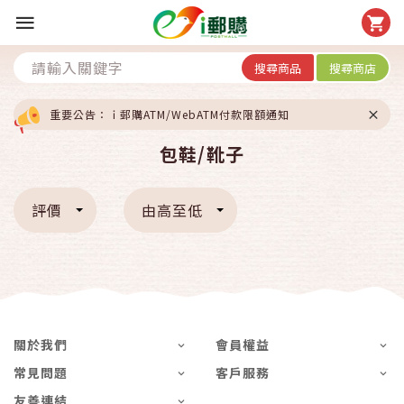
搜尋商品
搜尋商店
重要公告：ｉ郵購ATM/WebATM付款限額通知
包鞋/靴子
評價
由高至低
關於我們
會員權益
常見問題
客戶服務
友善連結