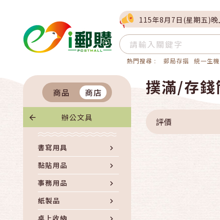
115年8月7日(星期五)
熱門搜尋 :
郵局存摺
統一生機
撲滿/存錢
商品
商店
辦公文具
評價
書寫用具
黏貼用品
事務用品
紙製品
桌上收納