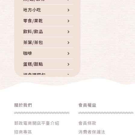
地方小吃
零食/果乾
飲料/飲品
茶葉/茶包
咖啡
蛋糕/甜點
速食調理包
罐頭
滷製品/滷味
關於我們
會員權益
南北貨/乾貨
調味品/香料/油
郵政電商開店平臺介紹
會員條款
冷凍冷藏
招商專區
消費者保護法