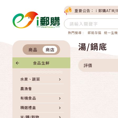
重要公告：ｉ郵購ATM/
熱門搜尋 :
郵局存摺
統一生機
湯/鍋底
商品
商店
食品生鮮
評價
水果、蔬菜
農漁會
有機食品
精選禮盒
米/麵/穀物