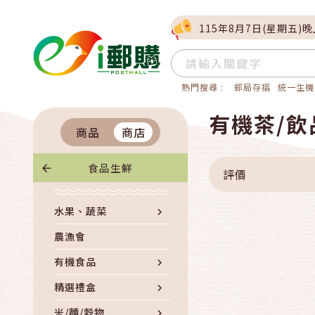
115年8月7日(星期五)
熱門搜尋 :
郵局存摺
統一生機
有機茶/飲
商品
商店
食品生鮮
評價
水果、蔬菜
農漁會
有機食品
精選禮盒
米/麵/穀物