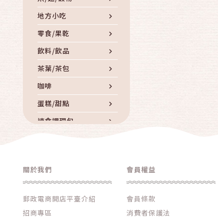
地方小吃
零食/果乾
飲料/飲品
茶葉/茶包
咖啡
蛋糕/甜點
速食調理包
罐頭
滷製品/滷味
關於我們
會員權益
南北貨/乾貨
調味品/香料/油
郵政電商開店平臺介紹
會員條款
冷凍冷藏
招商專區
消費者保護法