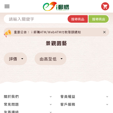
搜尋商品
搜尋商店
重要公告：ｉ郵購ATM/WebATM付款限額通知
景觀園藝
評價
由高至低
關於我們
會員權益
常見問題
客戶服務
友善連結