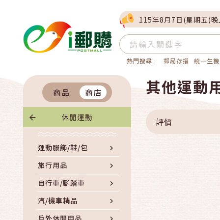
115年8月7日(星期五)
熱門搜尋 :
郵局存摺
統一生機
其他運動用
商品
商店
休閒運動
評價
運動服飾/鞋/包
旅行用品
自行車/腳踏車
汽/機車精品
戶外休閒用品