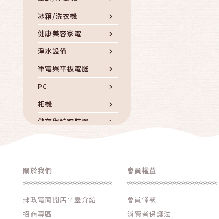
冰箱/洗衣機
健康美容家電
淨水設備
筆電與平板電腦
PC
相機
儲存與讀取裝置
電腦周邊與耗材
iphone專區
關於我們
會員權益
品牌手機
手機周邊配件
郵政電商開店平臺介紹
會員條款
通信產品
招商專區
消費者保護法