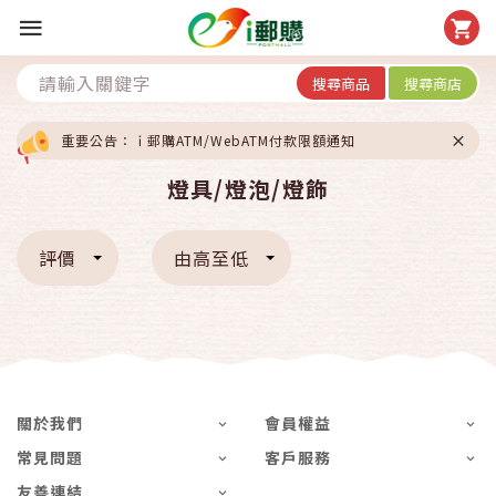
搜尋商品
搜尋商店
重要公告：ｉ郵購ATM/WebATM付款限額通知
燈具/燈泡/燈飾
評價
由高至低
關於我們
會員權益
常見問題
客戶服務
友善連結