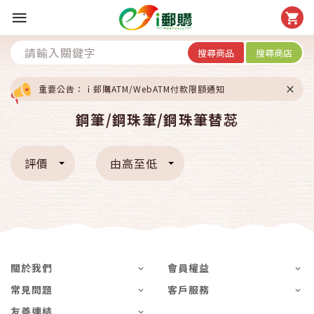
搜尋商品
搜尋商店
重要公告：ｉ郵購ATM/WebATM付款限額通知
鋼筆/鋼珠筆/鋼珠筆替蕊
評價
由高至低
關於我們
會員權益
常見問題
客戶服務
友善連結