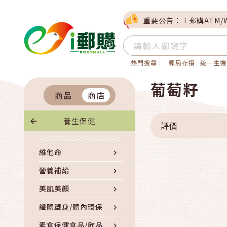
重要公告：ｉ郵購ATM/
熱門搜尋 :
郵局存摺
統一生機
葡萄籽
商品
商店
養生保健
評價
維他命
營養補給
美肌美顏
纖體塑身/體內環保
素食保健食品/飲品