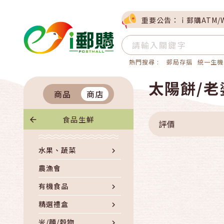
重要公告：ｉ郵購ATM/
熱門搜尋 :
郵局存摺
統一生機
太陽餅/老
商品
商店
食品生鮮
評價
水果、蔬菜
農漁會
有機食品
精選禮盒
米/麵/穀物