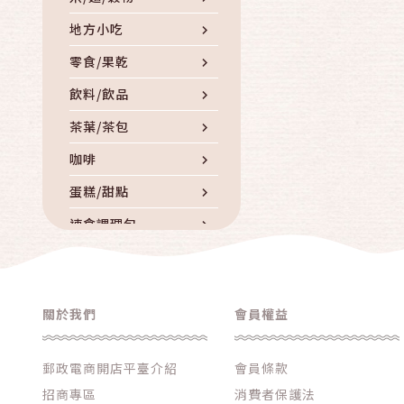
地方小吃
零食/果乾
飲料/飲品
茶葉/茶包
咖啡
蛋糕/甜點
速食調理包
罐頭
滷製品/滷味
關於我們
會員權益
南北貨/乾貨
調味品/香料/油
郵政電商開店平臺介紹
會員條款
冷凍冷藏
招商專區
消費者保護法