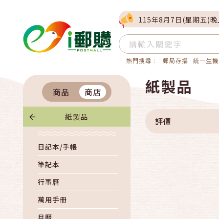
115年8月7日(星期五)
熱門搜尋 :
郵局存摺
統一生機
紙製品
商品
商店
紙製品
評價
日記本/手帳
筆記本
行事曆
萬用手冊
月曆