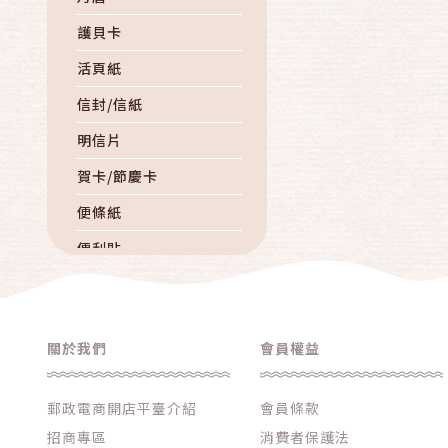
護貝卡
活頁紙
信封/信紙
明信片
賀卡/節慶卡
便條紙
便利貼
電話簿
自黏標籤
關於我們
會員權益
貼紙
紙袋
郵政電商開店平臺介紹
會員條款
海報
招商專區
消費者保護法