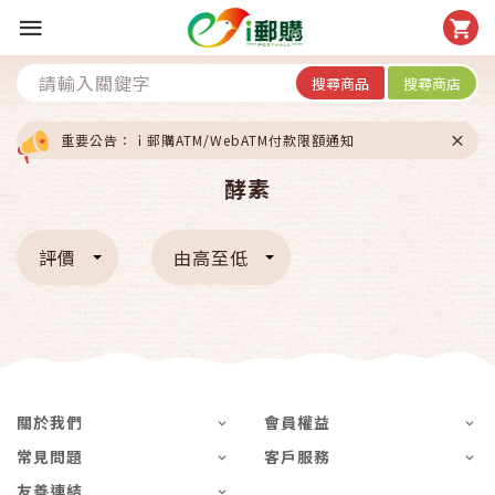
搜尋商品
搜尋商店
重要公告：ｉ郵購ATM/WebATM付款限額通知
酵素
評價
由高至低
關於我們
會員權益
常見問題
客戶服務
友善連結