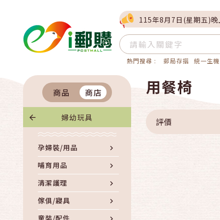
115年8月7日(星期五)
熱門搜尋 :
郵局存摺
統一生機
用餐椅
商品
商店
婦幼玩具
評價
孕婦裝/用品
哺育用品
清潔護理
傢俱/寢具
童裝/配件