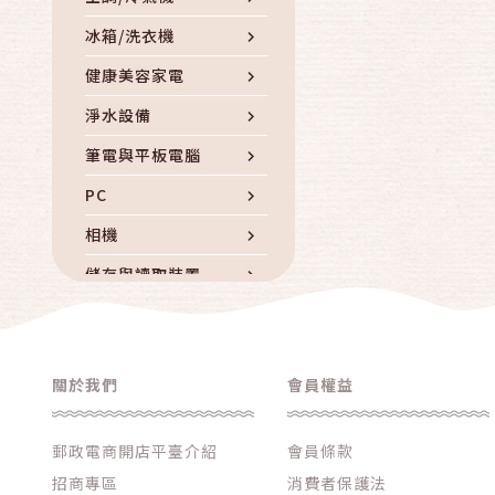
冰箱/洗衣機
健康美容家電
淨水設備
筆電與平板電腦
PC
相機
儲存與讀取裝置
電腦周邊與耗材
iphone專區
關於我們
會員權益
品牌手機
手機周邊配件
郵政電商開店平臺介紹
會員條款
通信產品
招商專區
消費者保護法