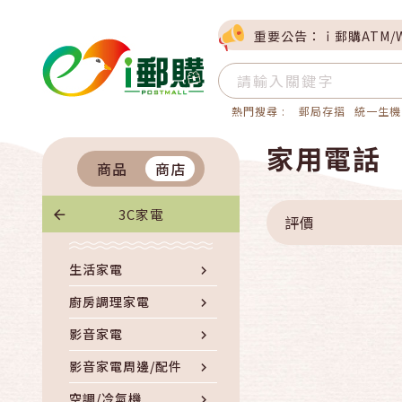
重要公告：ｉ郵購ATM/
熱門搜尋 :
郵局存摺
統一生機
家用電話
商品
商店
3C家電
評價
生活家電
廚房調理家電
影音家電
影音家電周邊/配件
空調/冷氣機