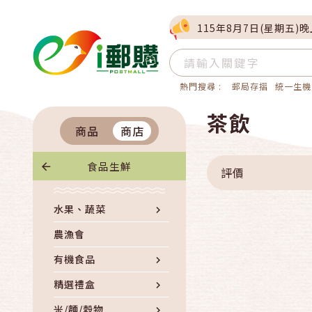
115年8月7日(星期五)
熱門搜尋 :
郵局存摺
統一生機
茶飲
商品
商店
食品生鮮
評價
水果、蔬菜
農漁會
有機食品
精選禮盒
米/麵/穀物