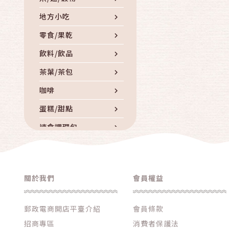
地方小吃
零食/果乾
飲料/飲品
茶葉/茶包
咖啡
蛋糕/甜點
速食調理包
罐頭
滷製品/滷味
關於我們
會員權益
南北貨/乾貨
調味品/香料/油
郵政電商開店平臺介紹
會員條款
冷凍冷藏
招商專區
消費者保護法