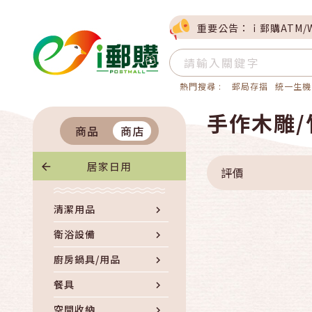
重要公告：ｉ郵購ATM/
熱門搜尋 :
郵局存摺
統一生機
手作木雕/
商品
商店
居家日用
評價
清潔用品
衛浴設備
廚房鍋具/用品
餐具
空間收納