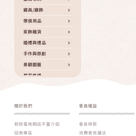
寢具/寢飾
傢俱用品
家飾雜貨
婚禮與禮品
手作與原創
景觀園藝
居家修繕
五金DIY
收藏/藝術品
關於我們
會員權益
其他居家生活
郵政電商開店平臺介紹
會員條款
招商專區
消費者保護法