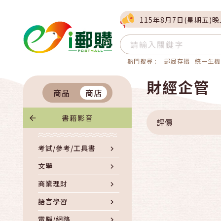
115年8月7日(星期五)
熱門搜尋 :
郵局存摺
統一生機
財經企管
商品
商店
書籍影音
評價
考試/參考/工具書
文學
商業理財
語言學習
電腦/網路