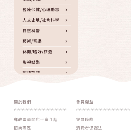
醫療保健/心理勵志
人文史地/社會科學
自然科普
藝術/音樂
休閒/嗜好/旅遊
影視娛樂
雜誌期刊
童書/青少年/親子
外文書籍
關於我們
會員權益
人物傳記
DVD/CD/錄音帶
郵政電商開店平臺介紹
會員條款
其他書籍/雜誌/影音
招商專區
消費者保護法