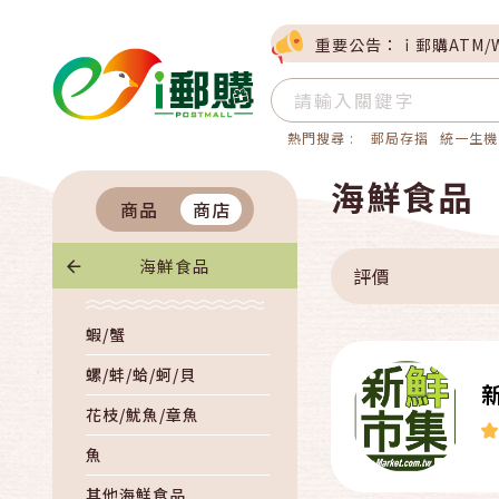
重要公告：ｉ郵購ATM/
熱門搜尋 :
郵局存摺
統一生機
海鮮食品
商品
商店
海鮮食品
評價
蝦/蟹
螺/蚌/蛤/蚵/貝
花枝/魷魚/章魚
魚
其他海鮮食品