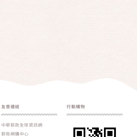
2016年第一鰻波~胭脂鰻榮獲全國農村好物、
2017年第一鰻波~胭脂鰻榮獲台灣燈會伴手禮、
2018第一鰻波胭脂鰻榮獲雲林十大伴手禮、 2019
第一鰻波胭脂鰻榮獲雲林良品、 2022年度台灣農
業旅遊伴手禮、 2023年海宴水產精品、 2024年
雲林100碗、
友善連結
行動購物
中華郵政全球資訊網
郵政網購中心