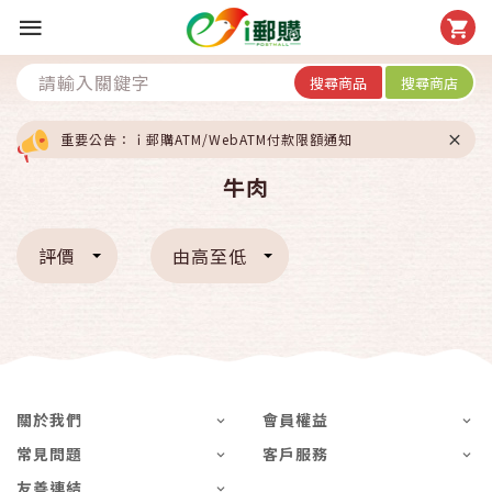
搜尋商品
搜尋商店
重要公告：ｉ郵購ATM/WebATM付款限額通知
牛肉
評價
由高至低
關於我們
會員權益
常見問題
客戶服務
友善連結